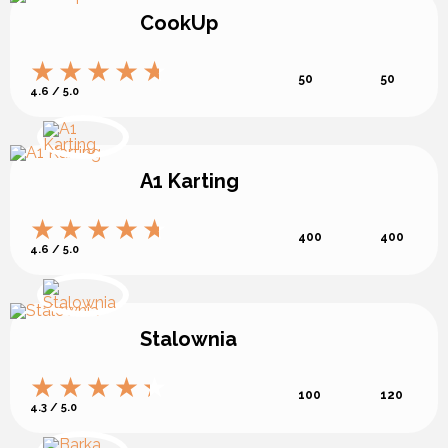
CookUp
50
50
4.6 / 5.0
A1 Karting
400
400
4.6 / 5.0
Stalownia
100
120
4.3 / 5.0