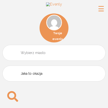
☰
Twoje
evenly