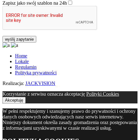
Zapisz jako swój szablon na 24h
Home
Lokale
Regulamin
Polityka prywatności
Realizacja:
JACKVISION
Korzystanie z serwisu oznacza akceptację
Polityki Cookies
Akceptuję
W pełni respektujemy i szanujemy prawo do prywatności i ochrony
danych osobowych odwiedzających nasz serwis internetowy.
Niniejszy dokument określa zasady gromadzenia oraz postępowania
z informacjami uzyskiwanymi w czasie realizacji usług.