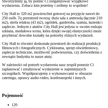
Stworzyliśmy ją, by pomóc Ci zorganizować wyjątkowe
wydarzenia. Zobacz kim jesteśmy i zróbmy to wspólnie!
City Hall to 320 m2 powierzchni gotowej na przyjęcie nawet do
250 osób. Tę przestrzeń tworzą: duża sala z antresolą (łącznie 210
m2), strefa relaksu (43 m2), ogródek, garderoba, szatnia, łazienki i
zaplecze. Jednym z atutów City Hall jest jedyna w swoim rodzaju
szklana, modułowa scena, która dzięki swojej elastyczności może
przybierać dowolne kształty na potrzeby różnych wydarzeń.
City Hall to również doskonała przestrzeń do realizacji produkcji
filmowych i fotograficznych. Cyklorama, sprzęt oświetleniowy,
zaplecze techniczne, możliwość podwieszenia, czy doświetlenia z
zewnątrz budynku to nasze atuty.
W zależności od potrzeb wydarzenia nasz zespół pomoże Ci
zaplanować i zrealizować wydarzenie w najmniejszych
szczegółach. Współpracujemy z wykonawcami w obszarze
cateringu, oprawy audio-video, konferansjerki i innych.
Pojemność
120