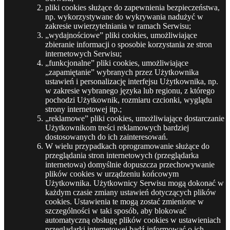
pliki cookies służące do zapewnienia bezpieczeństwa,
np. wykorzystywane do wykrywania nadużyć w
zakresie uwierzytelniania w ramach Serwisu;
„wydajnościowe” pliki cookies, umożliwiające
zbieranie informacji o sposobie korzystania ze stron
internetowych Serwisu;
„funkcjonalne” pliki cookies, umożliwiające
„zapamiętanie” wybranych przez Użytkownika
ustawień i personalizację interfejsu Użytkownika, np.
w zakresie wybranego języka lub regionu, z którego
pochodzi Użytkownik, rozmiaru czcionki, wyglądu
strony internetowej itp.;
„reklamowe” pliki cookies, umożliwiające dostarczanie
Użytkownikom treści reklamowych bardziej
dostosowanych do ich zainteresowań.
W wielu przypadkach oprogramowanie służące do
przeglądania stron internetowych (przeglądarka
internetowa) domyślnie dopuszcza przechowywanie
plików cookies w urządzeniu końcowym
Użytkownika. Użytkownicy Serwisu mogą dokonać w
każdym czasie zmiany ustawień dotyczących plików
cookies. Ustawienia te mogą zostać zmienione w
szczególności w taki sposób, aby blokować
automatyczną obsługę plików cookies w ustawieniach
przeglądarki internetowej bądź informować o ich