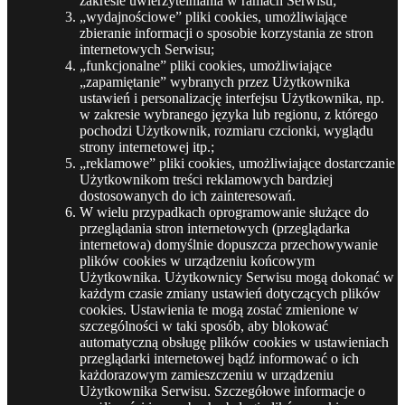
zakresie uwierzytelniania w ramach Serwisu;
„wydajnościowe” pliki cookies, umożliwiające
zbieranie informacji o sposobie korzystania ze stron
internetowych Serwisu;
„funkcjonalne” pliki cookies, umożliwiające
„zapamiętanie” wybranych przez Użytkownika
ustawień i personalizację interfejsu Użytkownika, np.
w zakresie wybranego języka lub regionu, z którego
pochodzi Użytkownik, rozmiaru czcionki, wyglądu
strony internetowej itp.;
„reklamowe” pliki cookies, umożliwiające dostarczanie
Użytkownikom treści reklamowych bardziej
dostosowanych do ich zainteresowań.
W wielu przypadkach oprogramowanie służące do
przeglądania stron internetowych (przeglądarka
internetowa) domyślnie dopuszcza przechowywanie
plików cookies w urządzeniu końcowym
Użytkownika. Użytkownicy Serwisu mogą dokonać w
każdym czasie zmiany ustawień dotyczących plików
cookies. Ustawienia te mogą zostać zmienione w
szczególności w taki sposób, aby blokować
automatyczną obsługę plików cookies w ustawieniach
przeglądarki internetowej bądź informować o ich
każdorazowym zamieszczeniu w urządzeniu
Użytkownika Serwisu. Szczegółowe informacje o