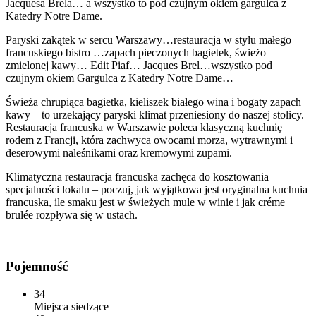
Jacquesa Brela… a wszystko to pod czujnym okiem gargulca z
Katedry Notre Dame.
Paryski zakątek w sercu Warszawy…restauracja w stylu małego
francuskiego bistro …zapach pieczonych bagietek, świeżo
zmielonej kawy… Edit Piaf… Jacques Brel…wszystko pod
czujnym okiem Gargulca z Katedry Notre Dame…
Świeża chrupiąca bagietka, kieliszek białego wina i bogaty zapach
kawy – to urzekający paryski klimat przeniesiony do naszej stolicy.
Restauracja francuska w Warszawie poleca klasyczną kuchnię
rodem z Francji, która zachwyca owocami morza, wytrawnymi i
deserowymi naleśnikami oraz kremowymi zupami.
Klimatyczna restauracja francuska zachęca do kosztowania
specjalności lokalu – poczuj, jak wyjątkowa jest oryginalna kuchnia
francuska, ile smaku jest w świeżych mule w winie i jak créme
brulée rozpływa się w ustach.
Pojemność
34
Miejsca siedzące