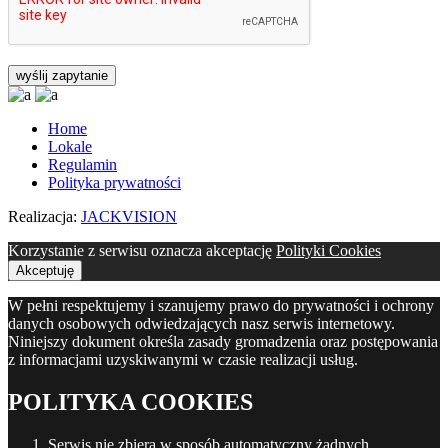
Home
Lokale
Regulamin
Polityka prywatności
Realizacja:
JACKVISION
Korzystanie z serwisu oznacza akceptację
Polityki Cookies
Akceptuję
W pełni respektujemy i szanujemy prawo do prywatności i ochrony
danych osobowych odwiedzających nasz serwis internetowy.
Niniejszy dokument określa zasady gromadzenia oraz postępowania
z informacjami uzyskiwanymi w czasie realizacji usług.
POLITYKA COOKIES
Serwis nie zbiera w sposób automatyczny żadnych