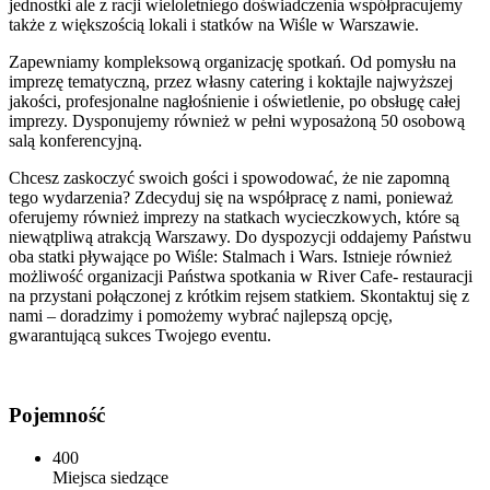
jednostki ale z racji wieloletniego doświadczenia współpracujemy
także z większością lokali i statków na Wiśle w Warszawie.
Zapewniamy kompleksową organizację spotkań. Od pomysłu na
imprezę tematyczną, przez własny catering i koktajle najwyższej
jakości, profesjonalne nagłośnienie i oświetlenie, po obsługę całej
imprezy. Dysponujemy również w pełni wyposażoną 50 osobową
salą konferencyjną.
Chcesz zaskoczyć swoich gości i spowodować, że nie zapomną
tego wydarzenia? Zdecyduj się na współpracę z nami, ponieważ
oferujemy również imprezy na statkach wycieczkowych, które są
niewątpliwą atrakcją Warszawy. Do dyspozycji oddajemy Państwu
oba statki pływające po Wiśle: Stalmach i Wars. Istnieje również
możliwość organizacji Państwa spotkania w River Cafe- restauracji
na przystani połączonej z krótkim rejsem statkiem. Skontaktuj się z
nami – doradzimy i pomożemy wybrać najlepszą opcję,
gwarantującą sukces Twojego eventu.
Pojemność
400
Miejsca siedzące