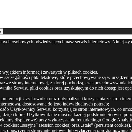
ę
danych osobowych odwiedzających nasz serwis internetowy. Niniejszy
z wyjątkiem informacji zawartych w plikach cookies.
e, w szczególności pliki tekstowe, które przechowywane są w urządze
 nazwę strony internetowej, z której pochodzą, czas przechowywania 
ka Serwisu pliki cookies oraz uzyskującym do nich dostęp jest oper
preferencji Użytkownika oraz optymalizacji korzystania ze stron inter
nternetową, dostosowaną do jego indywidualnych potrzeb;
posób Użytkownicy Serwisu korzystają ze stron internetowych, co umożli
 dzięki której Użytkownik nie musi na każdej podstronie Serwisu pon
Reklamy displayowe) przy wykorzystaniu remarketingu Google Analyti
cookies: „sesyjne” (session cookies) oraz „stałe” (persistent cookie
opuszczenia strony internetowej lub wyłączenia oprogramowania (prz