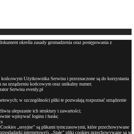
 dokument określa zasady gromadzenia oraz postępowania z
niu końcowym Użytkownika Serwisu i przeznaczone są do korzystania
ich na urządzeniu końcowym oraz unikalny numer.
ator Serwisu evenly.pl
netowych; w szczególności pliki te pozwalają rozpoznać urządzenie
wia ulepszanie ich struktury i zawartości;
ownie wpisywać loginu i hasła;
cs
s). Cookies „sesyjne” są plikami tymczasowymi, które przechowywane
eglądarki internetowej). „Stałe” pliki cookies przechowywane są w