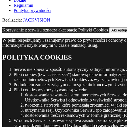
Lokale
Regulamin
Polityka prywatności
Realizacja:
JACKVISION
Korzystanie z serwisu oznacza akceptację
Polityki Cookies
Akceptuj
W pełni respektujemy i szanujemy prawo do prywatności i ochrony 
informacjami uzyskiwanymi w czasie realizacji usług.
POLITYKA COOKIES
Serwis nie zbiera w sposób automatyczny żadnych informacji, 
Pliki cookies (tzw. „ciasteczka”) stanowią dane informatyczn
ze stron internetowych Serwisu. Cookies zazwyczaj zawierają
Podmiotem zamieszczającym na urządzeniu końcowym Użytkowni
Pliki cookies wykorzystywane są w celu:
dostosowania zawartości stron internetowych Serwisu do 
Użytkownika Serwisu i odpowiednio wyświetlić stronę i
tworzenia statystyk, które pomagają zrozumieć, w jaki s
utrzymanie sesji Użytkownika Serwisu (po zalogowaniu),
dostosowania treści reklamowych w formie graficznej (
W ramach Serwisu stosowane są dwa zasadnicze rodzaje plików 
są w urządzeniu końcowym Użytkownika do czasu wylogowania, 