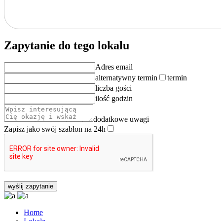
Zapytanie do tego lokalu
Adres email
alternatywny termin
termin
liczba gości
ilość godzin
dodatkowe uwagi
Zapisz jako swój szablon na 24h
Home