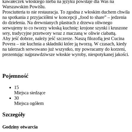
kawałeczek włoskiego nieba na języku powstaje dla Was na
Warszawskim Powiślu.
Prosciutteria to nie restauracja. To zgodna z włoskim duchem chwila
na spotkania z przyjaciółmi w koncepcji „food to share” – jedzenia
do dzielenia. Na drewnianych plastrach z drzewa oliwnego
serwujemy to co tworzy włoską kuchnię: krojone szynki i kruszone
sery, tradycyjne przetwory wraz z maczaną w oliwie ciabattą.
Aby jeść dobrze, należy jeść szczerze. Naszą filozofią jest Cucina
Povera – nie kuchnia a składniki które ją tworzą. W czasach, kiedy
na talerzach serwowano już wszystko, my powracamy do korzeni,
prezentując najprawdziwsze włoskie wyroby, niespotykanej jakości.
Pojemność
15
Miejsca siedzące
30
Miejsca ogółem
Szczegóły
Godziny otwarcia