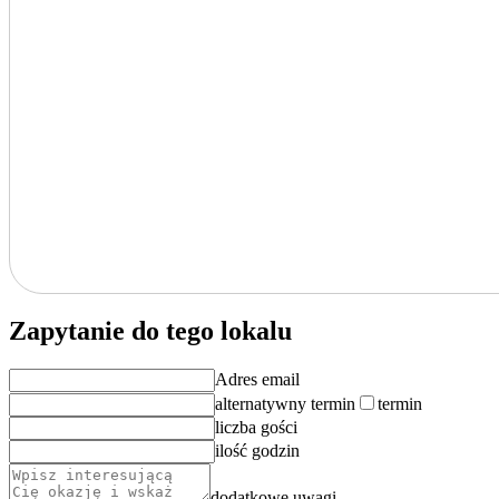
Zapytanie do tego lokalu
Adres email
alternatywny termin
termin
liczba gości
ilość godzin
dodatkowe uwagi