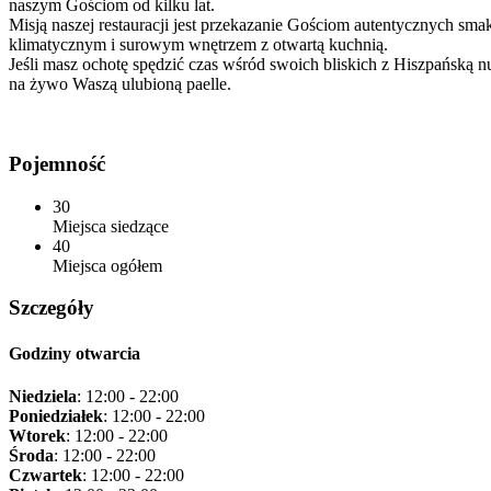
naszym Gościom od kilku lat.
Misją naszej restauracji jest przekazanie Gościom autentycznych sm
klimatycznym i surowym wnętrzem z otwartą kuchnią.
Jeśli masz ochotę spędzić czas wśród swoich bliskich z Hiszpańską 
na żywo Waszą ulubioną paelle.
Pojemność
30
Miejsca siedzące
40
Miejsca ogółem
Szczegóły
Godziny otwarcia
Niedziela
: 12:00 - 22:00
Poniedziałek
: 12:00 - 22:00
Wtorek
: 12:00 - 22:00
Środa
: 12:00 - 22:00
Czwartek
: 12:00 - 22:00