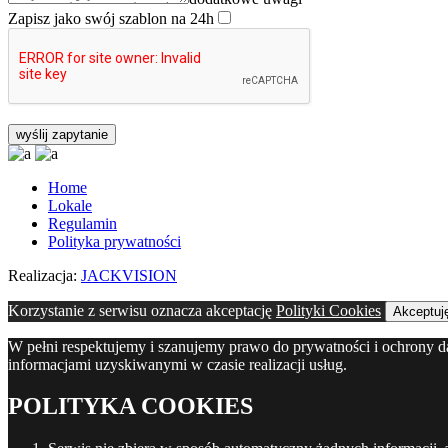
Zapisz jako swój szablon na 24h
Home
Lokale
Regulamin
Polityka prywatności
Realizacja:
JACKVISION
Korzystanie z serwisu oznacza akceptację
Polityki Cookies
Akceptuj
W pełni respektujemy i szanujemy prawo do prywatności i ochrony 
informacjami uzyskiwanymi w czasie realizacji usług.
POLITYKA COOKIES