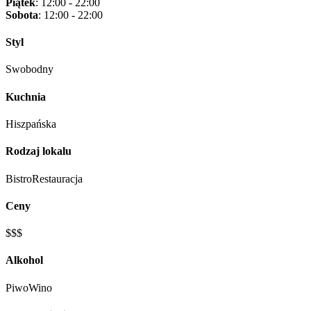
Piątek
: 12:00 - 22:00
Sobota
: 12:00 - 22:00
Styl
Swobodny
Kuchnia
Hiszpańska
Rodzaj lokalu
Bistro
Restauracja
Ceny
$$$
Alkohol
Piwo
Wino