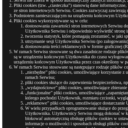
Serwis nie zbiera w sposób automatyczny żadnych informacji, 
Pliki cookies (tzw. „ciasteczka”) stanowią dane informatyczn
ze stron internetowych Serwisu. Cookies zazwyczaj zawierają
Podmiotem zamieszczającym na urządzeniu końcowym Użytkowni
Pliki cookies wykorzystywane są w celu:
dostosowania zawartości stron internetowych Serwisu do 
Użytkownika Serwisu i odpowiednio wyświetlić stronę i
tworzenia statystyk, które pomagają zrozumieć, w jaki s
utrzymanie sesji Użytkownika Serwisu (po zalogowaniu),
dostosowania treści reklamowych w formie graficznej (
W ramach Serwisu stosowane są dwa zasadnicze rodzaje plików 
są w urządzeniu końcowym Użytkownika do czasu wylogowania, 
urządzeniu końcowym Użytkownika przez czas określony w par
W ramach Serwisu stosowane są następujące rodzaje plików co
„niezbędne” pliki cookies, umożliwiające korzystanie z
ramach Serwisu;
pliki cookies służące do zapewnienia bezpieczeństwa, 
„wydajnościowe” pliki cookies, umożliwiające zbieranie 
„funkcjonalne” pliki cookies, umożliwiające „zapamięta
którego pochodzi Użytkownik, rozmiaru czcionki, wyglądu
„reklamowe” pliki cookies, umożliwiające dostarczanie
W wielu przypadkach oprogramowanie służące do przegl
Użytkownika. Użytkownicy Serwisu mogą dokonać w każd
blokować automatyczną obsługę plików cookies w ustaw
informacje o możliwości i sposobach obsługi plików co