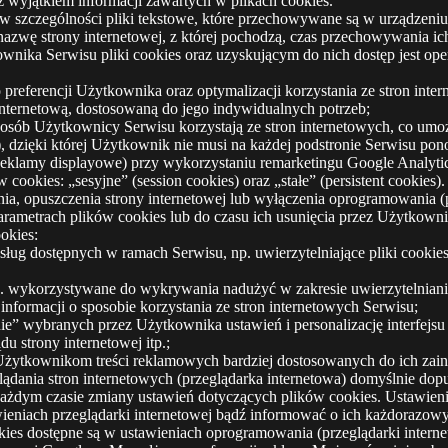
z wyjątkiem informacji zawartych w plikach cookies.
e, w szczególności pliki tekstowe, które przechowywane są w urządze
 nazwę strony internetowej, z której pochodzą, czas przechowywania 
ka Serwisu pliki cookies oraz uzyskującym do nich dostęp jest oper
preferencji Użytkownika oraz optymalizacji korzystania ze stron inter
nternetową, dostosowaną do jego indywidualnych potrzeb;
posób Użytkownicy Serwisu korzystają ze stron internetowych, co umożli
 dzięki której Użytkownik nie musi na każdej podstronie Serwisu pon
Reklamy displayowe) przy wykorzystaniu remarketingu Google Analyti
cookies: „sesyjne” (session cookies) oraz „stałe” (persistent cookie
opuszczenia strony internetowej lub wyłączenia oprogramowania (prz
ametrach plików cookies lub do czasu ich usunięcia przez Użytkowni
okies:
 usług dostępnych w ramach Serwisu, np. uwierzytelniające pliki coo
np. wykorzystywane do wykrywania nadużyć w zakresie uwierzytelnian
informacji o sposobie korzystania ze stron internetowych Serwisu;
nie” wybranych przez Użytkownika ustawień i personalizację interfejs
 strony internetowej itp.;
 Użytkownikom treści reklamowych bardziej dostosowanych do ich zai
ądania stron internetowych (przeglądarka internetowa) domyślnie d
ym czasie zmiany ustawień dotyczących plików cookies. Ustawienia 
ieniach przeglądarki internetowej bądź informować o ich każdorazo
okies dostępne są w ustawieniach oprogramowania (przeglądarki inter