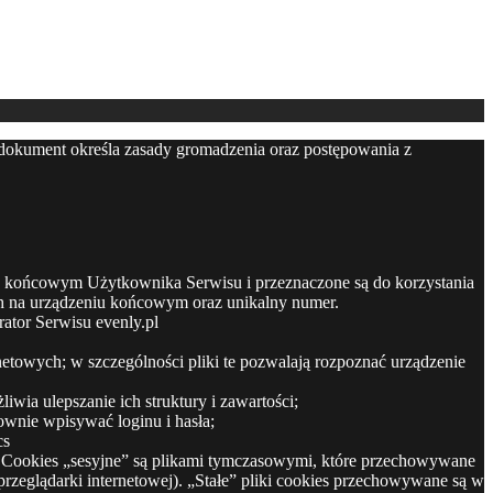
 dokument określa zasady gromadzenia oraz postępowania z
niu końcowym Użytkownika Serwisu i przeznaczone są do korzystania
ich na urządzeniu końcowym oraz unikalny numer.
ator Serwisu evenly.pl
netowych; w szczególności pliki te pozwalają rozpoznać urządzenie
wia ulepszanie ich struktury i zawartości;
ownie wpisywać loginu i hasła;
cs
s). Cookies „sesyjne” są plikami tymczasowymi, które przechowywane
eglądarki internetowej). „Stałe” pliki cookies przechowywane są w