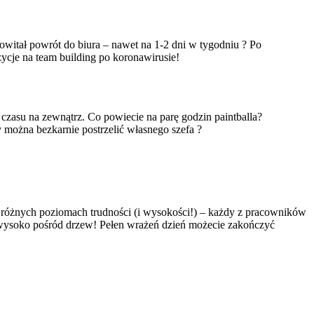
witał powrót do biura – nawet na 1-2 dni w tygodniu ? Po
ycje na team building po koronawirusie!
asu na zewnątrz. Co powiecie na parę godzin paintballa?
y można bezkarnie postrzelić własnego szefa ?
różnych poziomach trudności (i wysokości!) – każdy z pracowników
ać wysoko pośród drzew! Pełen wrażeń dzień możecie zakończyć