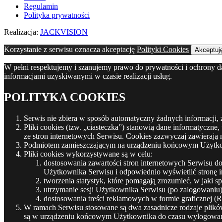
Regulamin
Polityka prywatności
Realizacja:
JACKVISION
Korzystanie z serwisu oznacza akceptację
Polityki Cookies
Akceptuj
W pełni respektujemy i szanujemy prawo do prywatności i ochrony 
informacjami uzyskiwanymi w czasie realizacji usług.
POLITYKA COOKIES
Serwis nie zbiera w sposób automatyczny żadnych informacji, 
Pliki cookies (tzw. „ciasteczka”) stanowią dane informatyczn
ze stron internetowych Serwisu. Cookies zazwyczaj zawierają
Podmiotem zamieszczającym na urządzeniu końcowym Użytkowni
Pliki cookies wykorzystywane są w celu:
dostosowania zawartości stron internetowych Serwisu do 
Użytkownika Serwisu i odpowiednio wyświetlić stronę i
tworzenia statystyk, które pomagają zrozumieć, w jaki s
utrzymanie sesji Użytkownika Serwisu (po zalogowaniu),
dostosowania treści reklamowych w formie graficznej (
W ramach Serwisu stosowane są dwa zasadnicze rodzaje plików 
są w urządzeniu końcowym Użytkownika do czasu wylogowania, 