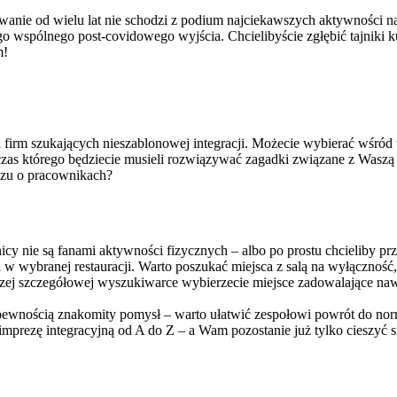
nie od wielu lat nie schodzi z podium najciekawszych aktywności na
 wspólnego post-covidowego wyjścia. Chcielibyście zgłębić tajniki kuc
m!
irm szukających nieszablonowej integracji. Możecie wybierać wśród 
zas którego będziecie musieli rozwiązywać zagadki związane z Waszą 
izu o pracownikach?
cy nie są fanami aktywności fizycznych – albo po prostu chcieliby pr
w wybranej restauracji. Warto poszukać miejsca z salą na wyłączność
aszej szczegółowej wyszukiwarce wybierzecie miejsce zadowalające na
 pewnością znakomity pomysł – warto ułatwić zespołowi powrót do nor
 imprezę integracyjną od A do Z – a Wam pozostanie już tylko cieszyć