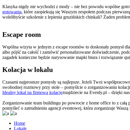
Klasyka nigdy nie wychodzi z mody – nie bez powodu wspólne gotowa
gotowania
, które zaopiekują się Waszym zespołem podczas pierwszego
wolelibyście szkolenie z lepienia gruzińskich chinkali? Żaden proble
Escape room
Wspólna wizyta w jednym z escape roomów to doskonały pomysł dla f
albo pójść na całość i zamówić personalizowane doświadczenie, podc
zagadek konieczne będzie narysowanie mapki biura i rozwiązanie qu
Kolacja w lokalu
Czasami najprostsze pomysły są najlepsze. Jeżeli Twoi współpracowni
swobodnej rozmowy przy stole – pomyślcie o zorganizowaniu kolacji 
Idealny lokal na firmową kolację
znajdziecie na Evenly.pl – dzięki n
Zorganizowanie team buildingu po powrocie z home office to z całą
pomyśleć o zatrudnieniu agencji eventowej, która zorganizuje Waszą
Home
Lokale