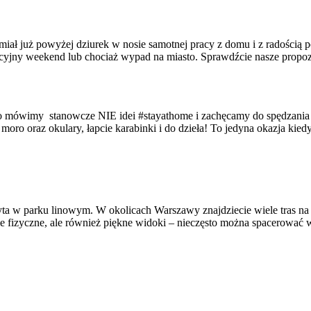
ał już powyżej dziurek w nosie samotnej pracy z domu i z radością po
racyjny weekend lub chociaż wypad na miasto. Sprawdźcie nasze propoz
 mówimy stanowcze NIE idei #stayathome i zachęcamy do spędzania cz
ro oraz okulary, łapcie karabinki i do dzieła! To jedyna okazja kied
 w parku linowym. W okolicach Warszawy znajdziecie wiele tras na 
wanie fizyczne, ale również piękne widoki – nieczęsto można spacerow