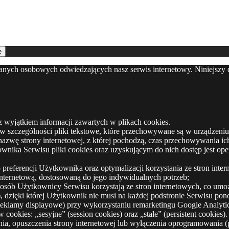
ę
danych osobowych odwiedzających nasz serwis internetowy. Niniejszy
z wyjątkiem informacji zawartych w plikach cookies.
e, w szczególności pliki tekstowe, które przechowywane są w urządze
 nazwę strony internetowej, z której pochodzą, czas przechowywania 
ka Serwisu pliki cookies oraz uzyskującym do nich dostęp jest oper
preferencji Użytkownika oraz optymalizacji korzystania ze stron inter
nternetową, dostosowaną do jego indywidualnych potrzeb;
posób Użytkownicy Serwisu korzystają ze stron internetowych, co umożli
 dzięki której Użytkownik nie musi na każdej podstronie Serwisu pon
Reklamy displayowe) przy wykorzystaniu remarketingu Google Analyti
cookies: „sesyjne” (session cookies) oraz „stałe” (persistent cookie
opuszczenia strony internetowej lub wyłączenia oprogramowania (prz