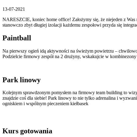
13-07-2021
NARESZCIE, koniec home office! Założymy się, że niejeden z Was mi
stanowczo zbyt długiej izolacji każdemu zespołowi przyda się integ
Paintball
Na pierwszy ogień idą aktywności na świeżym powietrzu – chwilowo
Podzielcie firmowy zespół na 2 drużyny, wskakujcie w kombinezony mo
Park linowy
Kolejnym sprawdzonym pomysłem na firmowy team building to wizyta
znajdzie coś dla siebie! Park linowy to nie tylko adrenalina i wyz
ogniskiem i wspólnym pieczeniem kiełbasek
Kurs gotowania