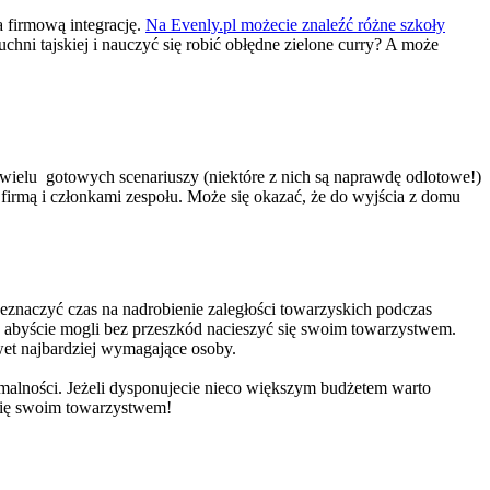
 firmową integrację.
Na Evenly.pl możecie znaleźć różne szkoły
hni tajskiej i nauczyć się robić obłędne zielone curry? A może
wielu gotowych scenariuszy (niektóre z nich są naprawdę odlotowe!)
firmą i członkami zespołu. Może się okazać, że do wyjścia z domu
zeznaczyć czas na nadrobienie zaległości towarzyskich podczas
, abyście mogli bez przeszkód nacieszyć się swoim towarzystwem.
wet najbardziej wymagające osoby.
malności. Jeżeli dysponujecie nieco większym budżetem warto
 się swoim towarzystwem!