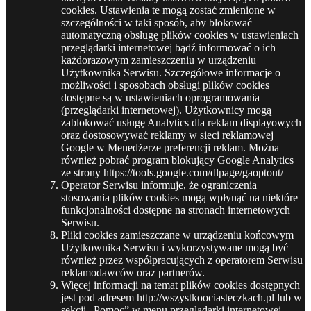
cookies. Ustawienia te mogą zostać zmienione w
szczególności w taki sposób, aby blokować
automatyczną obsługę plików cookies w ustawieniach
przeglądarki internetowej bądź informować o ich
każdorazowym zamieszczeniu w urządzeniu
Użytkownika Serwisu. Szczegółowe informacje o
możliwości i sposobach obsługi plików cookies
dostępne są w ustawieniach oprogramowania
(przeglądarki internetowej). Użytkownicy mogą
zablokować usługę Analytics dla reklam displayowych
oraz dostosowywać reklamy w sieci reklamowej
Google w Menedżerze preferencji reklam. Można
również pobrać program blokujący Google Analytics
ze strony https://tools.google.com/dlpage/gaoptout/
Operator Serwisu informuje, że ograniczenia
stosowania plików cookies mogą wpłynąć na niektóre
funkcjonalności dostępne na stronach internetowych
Serwisu.
Pliki cookies zamieszczane w urządzeniu końcowym
Użytkownika Serwisu i wykorzystywane mogą być
również przez współpracujących z operatorem Serwisu
reklamodawców oraz partnerów.
Więcej informacji na temat plików cookies dostępnych
jest pod adresem http://wszystkoociasteczkach.pl lub w
sekcji „Pomoc” w menu przeglądarki internetowej.