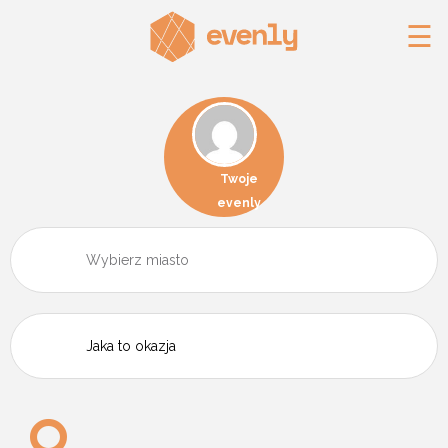
☰
Twoje
evenly