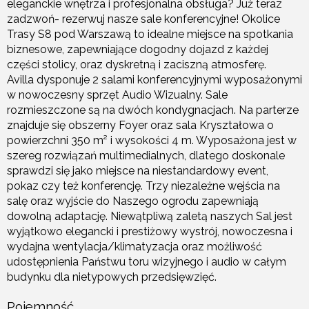
eleganckie wnętrza i profesjonalna obsługa? Już teraz
zadzwoń- rezerwuj nasze sale konferencyjne! Okolice
Trasy S8 pod Warszawą to idealne miejsce na spotkania
biznesowe, zapewniające dogodny dojazd z każdej
części stolicy, oraz dyskretną i zaciszną atmosferę.
Avilla dysponuje 2 salami konferencyjnymi wyposażonymi
w nowoczesny sprzęt Audio Wizualny. Sale
rozmieszczone są na dwóch kondygnacjach. Na parterze
znajduje się obszerny Foyer oraz sala Kryształowa o
powierzchni 350 m² i wysokości 4 m. Wyposażona jest w
szereg rozwiązań multimedialnych, dlatego doskonale
sprawdzi się jako miejsce na niestandardowy event,
pokaz czy też konferencję. Trzy niezależne wejścia na
salę oraz wyjście do Naszego ogrodu zapewniają
dowolną adaptację. Niewątpliwą zaletą naszych Sal jest
wyjątkowo elegancki i prestiżowy wystrój, nowoczesna i
wydajna wentylacja/klimatyzacja oraz możliwość
udostępnienia Państwu toru wizyjnego i audio w całym
budynku dla nietypowych przedsięwzięć.
Pojemność