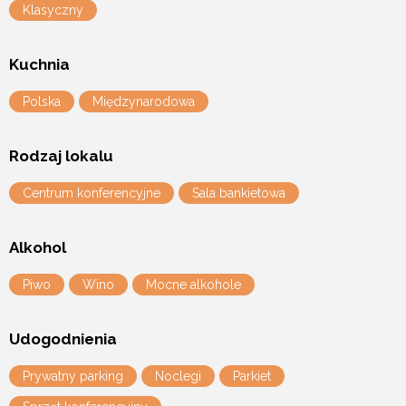
Klasyczny
Kuchnia
Polska
Międzynarodowa
Rodzaj lokalu
Centrum konferencyjne
Sala bankietowa
Alkohol
Piwo
Wino
Mocne alkohole
Udogodnienia
Prywatny parking
Noclegi
Parkiet