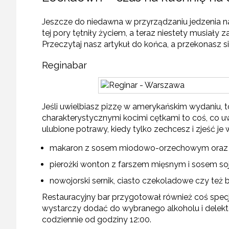
Jeszcze do niedawna w przyrządzaniu jedzenia na
tej pory tętniły życiem, a teraz niestety musiały
Przeczytaj nasz artykuł do końca, a przekonasz si
Reginabar
Jeśli uwielbiasz pizzę w amerykańskim wydaniu, t
charakterystycznymi kocimi cętkami to coś, co uwi
ulubione potrawy, kiedy tylko zechcesz i zjeść
makaron z sosem miodowo-orzechowym oraz ma
pierożki wonton z farszem mięsnym i sosem 
nowojorski sernik, ciasto czekoladowe czy też 
Restauracyjny bar przygotował również coś specj
wystarczy dodać do wybranego alkoholu i delek
codziennie od godziny 12:00.