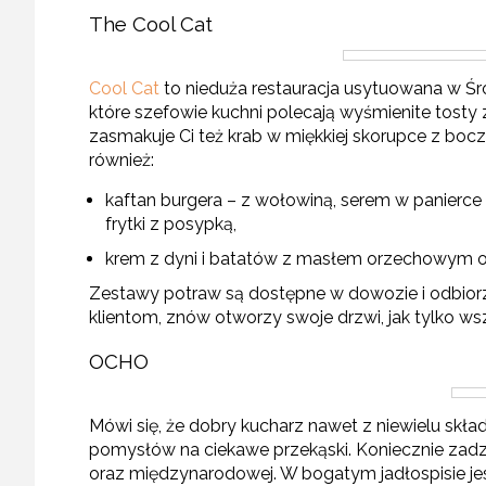
The Cool Cat
Cool Cat
to nieduża restauracja usytuowana w Śró
które szefowie kuchni polecają wyśmienite tosty
zasmakuje Ci też krab w miękkiej skorupce z boczk
również:
kaftan burgera – z wołowiną, serem w panierc
frytki z posypką,
krem z dyni i batatów z masłem orzechowym 
Zestawy potraw są dostępne w dowozie i odbiorze
klientom, znów otworzy swoje drzwi, jak tylko ws
OCHO
Mówi się, że dobry kucharz nawet z niewielu skład
pomysłów na ciekawe przekąski. Koniecznie za
oraz międzynarodowej. W bogatym jadłospisie je