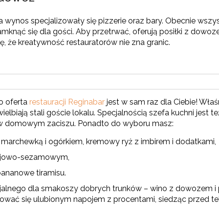
 wynos specjalizowały się pizzerie oraz bary. Obecnie wszys
 zamknąć się dla gości. Aby przetrwać, oferują posiłki z dowo
ę, że kreatywność restauratorów nie zna granic.
o oferta
restauracji Reginabar
jest w sam raz dla Ciebie! Właś
elbiają stali goście lokalu. Specjalnością szefa kuchni jest 
 je w domowym zaciszu. Ponadto do wyboru masz:
rchewką i ogórkiem, kremowy ryż z imbirem i dodatkami,
sojowo-sezamowym,
bananowe tiramisu.
alnego dla smakoszy dobrych trunków – wino z dowozem i pre
tować się ulubionym napojem z procentami, siedząc przed 