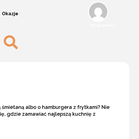
Okazje
Twoje evenly
itą śmietaną albo o hamburgera z frytkami? Nie
ię, gdzie zamawiać najlepszą kuchnię z