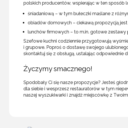
polskich producentów, wspierając w ten sposób 
śniadaniową – w tym bułeczki maślane z różny
obiadów domowych – ciekawą propozycją jest 
lunchów firmowych – to m.in. gotowe zestawy p
Szefowe kuchni codziennie przygotowują wyśmien
i grupowe. Poproś o dostawę swojego ulubionego j
skontaktuj się z obsługą, ustalając odpowiednie d
Życzymy smacznego!
Spodobały Ci się nasze propozycje? Jesteś głodn
dla siebie i wesprzesz restauratorów w tym niep
naszej wyszukiwarki i znajdź miejscówkę z Two