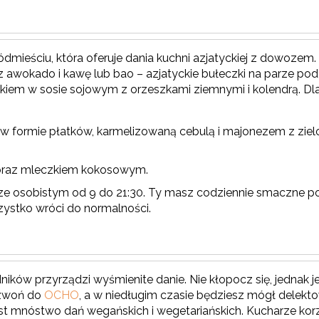
dmieściu, która oferuje dania kuchni azjatyckiej z dowozem.
 z awokado i kawę lub bao – azjatyckie bułeczki na parze p
iem w sosie sojowym z orzeszkami ziemnymi i kolendrą. Dla dz
e w formie płatków, karmelizowaną cebulą i majonezem z zi
oraz mleczkiem kokosowym.
 osobistym od 9 do 21:30. Ty masz codziennie smaczne posiłk
zystko wróci do normalności.
ników przyrządzi wyśmienite danie. Nie kłopocz się, jednak je
dzwoń do
OCHO
, a w niedługim czasie będziesz mógł delekt
st mnóstwo dań wegańskich i wegetariańskich. Kucharze ko