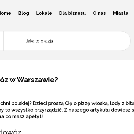
Home
Blog
Lokale
Dla biznesu
O nas
Miasta
óz w Warszawie?
chni polskiej? Dzieci proszą Cię o pizzę włoską, lody z b
y to wszystko przyrządzić. Z naszego artykułu dowiesz s
a co masz apetyt!
 dowóz