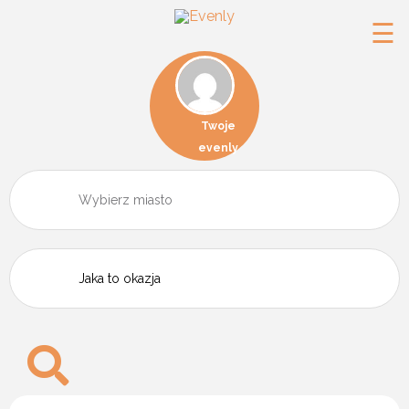
☰
Twoje
evenly